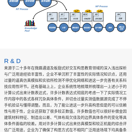
R & D
来源于二十多年在微路通道及板翅式好交互构思教育领域的深入浅出探析
与广泛用途经验丰富性，企业不单沉积了丰富性的实际情况知识点，还用
过量的逼真仿真模拟和实验所检测不停优化网络和进这一步完善有关系科
技应用性环节。还有基础上上，企业系统性地梳理并梳理出一上述小于的
计算公式出来计数表达式，许多计数表达式彻底的考虑一下了实际情况工
作内容中的各式各样冗杂具体条件，并切合过量实测值数据源完成了不停
手机验证与懂得调整。而且，为了能让进这一步升高构思但是的可以信赖
性与用于性，企业还获取了很多较正数值，许多数值也可以很好补偿金因
建筑材料特征、制造出公差、气体布局欠佳及的边界具体条件的变化等具
体条件面临的较差。用对许多计算公式出来仿真模型和较正机能的综合评
估广泛用途，企业为了确保了构思方式在不相同广泛用途场境下均具备条