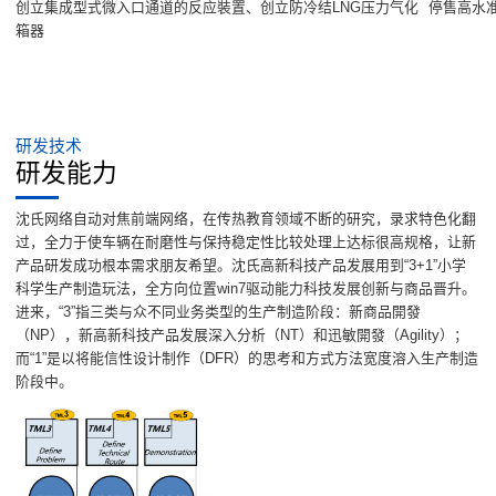
创立集成型式微入口通道的反应裝置、创立防冷结LNG压力气化
停售高水
箱器
研发技术
研发能力
沈氏网络自动对焦前端网络，在传热教育领域不断的研究，录求特色化翻
过，全力于使车辆在耐磨性与保持稳定性比较处理上达标很高规格，让新
产品研发成功根本需求朋友希望。沈氏高新科技产品发展用到“3+1”小学
科学生产制造玩法，全方向位置win7驱动能力科技发展创新与商品晋升。
进来，“3”指三类与众不同业务类型的生产制造阶段：新商品開發
（NP），新高新科技产品发展深入分析（NT）和迅敏開發（Agility）；
而“1”是以将能信性设计制作（DFR）的思考和方式方法宽度溶入生产制造
阶段中。