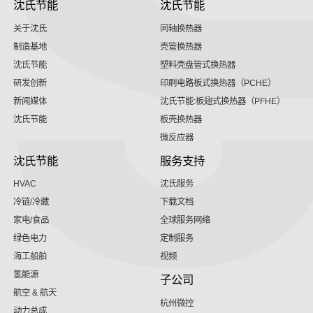
沈氏节能
沈氏节能
关于沈氏
同轴换热器
制造基地
壳管换热器
沈氏节能
塑料壳盘管式换热器
研发创新
印刷电路板式换热器（PCHE）
新闻媒体
沈氏节能:板翅式换热器（PFHE）
沈氏节能
板壳换热器
微反应器
沈氏节能
服务支持
HVAC
沈氏服务
冷链/冷藏
下载文档
家电/食品
全球服务网络
绿色电力
定制服务
海工船舶
视频
氢能源
子公司
航空 & 航天
杭州微控
动力总成