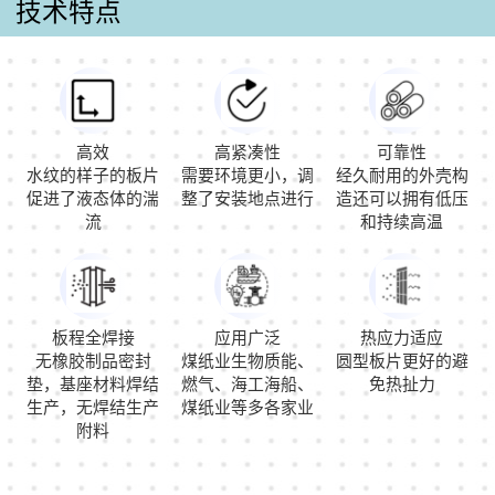
技术特点
高效
高紧凑性
可靠性
水纹的样子的板片
需要环境更小，调
经久耐用的外壳构
促进了液态体的湍
整了安装地点进行
造还可以拥有低压
流
和持续高温
板程全焊接
应用广泛
热应力适应
无橡胶制品密封
煤纸业生物质能、
圆型板片更好的避
垫，基座材料焊结
燃气、海工海船、
免热扯力
生产，无焊结生产
煤纸业等多各家业
附料