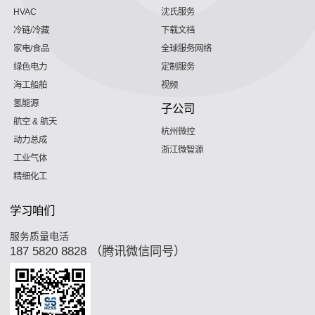
HVAC
沈氏服务
冷链/冷藏
下载文档
家电/食品
全球服务网络
绿色电力
定制服务
海工船舶
视频
氢能源
子公司
航空 & 航天
杭州微控
动力总成
浙江微智源
工业气体
精细化工
学习咱们
服务质量电活
187 5820 8828 （腾讯微信同号）