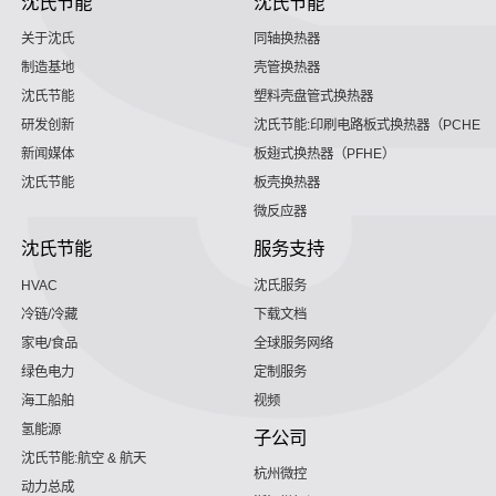
沈氏节能
沈氏节能
关于沈氏
同轴换热器
制造基地
壳管换热器
沈氏节能
塑料壳盘管式换热器
研发创新
沈氏节能:印刷电路板式换热器（PCHE）
新闻媒体
板翅式换热器（PFHE）
沈氏节能
板壳换热器
微反应器
沈氏节能
服务支持
HVAC
沈氏服务
冷链/冷藏
下载文档
家电/食品
全球服务网络
绿色电力
定制服务
海工船舶
视频
氢能源
子公司
沈氏节能:航空 & 航天
杭州微控
动力总成