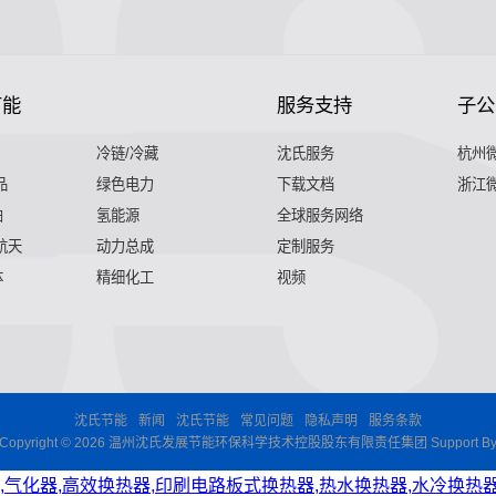
节能
服务支持
子公
冷链/冷藏
沈氏服务
杭州
品
绿色电力
下载文档
浙江
舶
氢能源
全球服务网络
 航天
动力总成
定制服务
体
精细化工
视频
沈氏节能
新闻
沈氏节能
常见问题
隐私声明
服务条款
Copyright © 2026 温州沈氏发展节能环保科学技术控股股东有限责任集团 Support B
,气化器,高效换热器,印刷电路板式换热器,热水换热器,水冷换热器