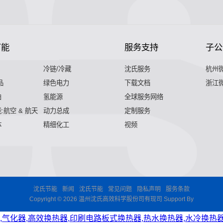
节能
服务支持
子公
冷链/冷藏
沈氏服务
杭州
品
绿色电力
下载文档
浙江
舶
氢能源
全球服务网络
:航空 & 航天
动力总成
定制服务
体
精细化工
视频
沈氏节能
新闻
沈氏节能
常见问题
隐私声明
服务条款
Copyright © 2026 温州沈氏高效科学股份司有现司 Support By
,气化器,高效换热器,印刷电路板式换热器,热水换热器,水冷换热器