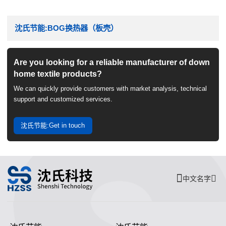
沈氏节能:BOG换热器（板壳）
Are you looking for a reliable manufacturer of down
home textile products?
We can quickly provide customers with market analysis, technical
support and customized services.
沈氏节能:Get in touch
中文名字