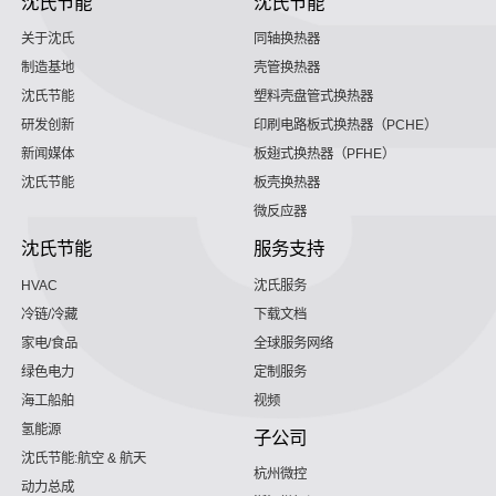
沈氏节能
沈氏节能
关于沈氏
同轴换热器
制造基地
壳管换热器
沈氏节能
塑料壳盘管式换热器
研发创新
印刷电路板式换热器（PCHE）
新闻媒体
板翅式换热器（PFHE）
沈氏节能
板壳换热器
微反应器
沈氏节能
服务支持
HVAC
沈氏服务
冷链/冷藏
下载文档
家电/食品
全球服务网络
绿色电力
定制服务
海工船舶
视频
氢能源
子公司
沈氏节能:航空 & 航天
杭州微控
动力总成