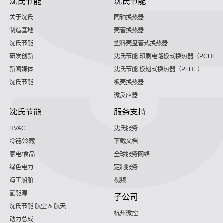
沈氏节能
沈氏节能
关于沈氏
同轴换热器
制造基地
壳管换热器
沈氏节能
塑料壳盘管式换热器
研发创新
沈氏节能:印刷电路板式换热器（PCHE）
新闻媒体
沈氏节能:板翅式换热器（PFHE）
沈氏节能
板壳换热器
微反应器
沈氏节能
服务支持
HVAC
沈氏服务
冷链/冷藏
下载文档
家电/食品
全球服务网络
绿色电力
定制服务
海工船舶
视频
氢能源
子公司
沈氏节能:航空 & 航天
杭州微控
动力总成