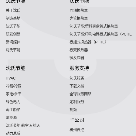
沈氏节能
沈氏节能
关于沈氏
同轴换热器
制造基地
壳管换热器
沈氏节能
沈氏节能:塑料壳盘管式换热器
研发创新
沈氏节能:印刷电路板式换热器（PCHE）
新闻媒体
板翅式换热器（PFHE）
沈氏节能
板壳换热器
微反应器
沈氏节能
服务支持
HVAC
沈氏服务
冷链/冷藏
下载文档
家电/食品
全球服务网络
绿色电力
定制服务
海工船舶
视频
氢能源
子公司
沈氏节能:航空 & 航天
杭州微控
动力总成