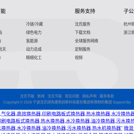
节能
服务支持
子公
冷链/冷藏
沈氏服务
杭州
品
绿色电力
下载文档
浙江
舶
氢能源
全球服务网络
 航天
动力总成
定制服务
体
精细化工
视频
沈氏节能
新闻
沈氏节能
常见问题
隐私声明
服务条款
Copyright © 2026 宁波沈氏绿色建筑创新科技股份集团有限制的集团 Support By
,气化器,高效换热器,印刷电路板式换热器,热水换热器,水冷换热器
印刷电路板式换热器,热水换热器,水冷换热器,油冷换热器,污水换热
水换热器,水冷换热器,油冷换热器,污水换热器,热水机换热器"
微混