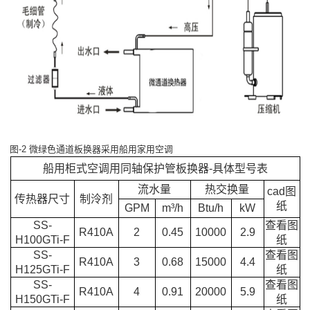
图-2 微绿色通道板换器采用船用家用空调
船用柜式空调用同轴保护管板换器-具体型号表
流水量
热交换量
cad图
传热器尺寸
制泠剂
纸
GPM
m³/h
Btu/h
kW
SS-
查看图
R410A
2
0.45
10000
2.9
H100GTi-F
纸
SS-
查看图
R410A
3
0.68
15000
4.4
H125GTi-F
纸
SS-
查看图
R410A
4
0.91
20000
5.9
H150GTi-F
纸