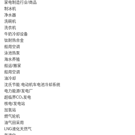
家电制造行业/商品
制冰机
净水器
洗碗机
洗衣机
牛奶冷却设备
钛耐热合金
船用空调
泳池热泵
海水养殖
船运/搬家
船用空调
油冷却
沈氏节能:电动机车电池冷却系统
电力能源/发电厂
超临界CO₂发电
核电/发电站
加氢站
燃气轮机
油气田采用
LNG液化天然气