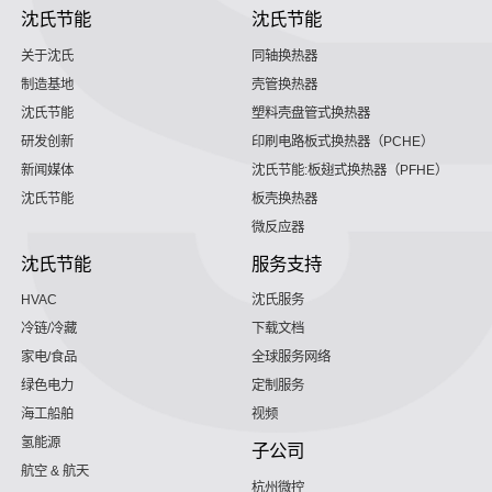
沈氏节能
沈氏节能
关于沈氏
同轴换热器
制造基地
壳管换热器
沈氏节能
塑料壳盘管式换热器
研发创新
印刷电路板式换热器（PCHE）
新闻媒体
沈氏节能:板翅式换热器（PFHE）
沈氏节能
板壳换热器
微反应器
沈氏节能
服务支持
HVAC
沈氏服务
冷链/冷藏
下载文档
家电/食品
全球服务网络
绿色电力
定制服务
海工船舶
视频
氢能源
子公司
航空 & 航天
杭州微控