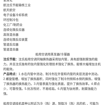
氢液化
航沈氏节能输核工业
航天航空
电子设备冷却系统
环控制冷包
化工厂/制药业
连续化微反应器
高效混合器
连续化微反应装置
管道反应器
管道混合器
船用空调用蒸发器/冷凝器
沈氏节能：
沈氏船用空调同轴换热器采用钛内管，具有超强耐腐蚀的能
力。并且沈氏独有的钛内管强化处理技术强化了换热，能够大幅增加主机
的能效。
产品特点：
1.水在内管中流动，制冷剂在外管和内管的夹层流道中流动。
2.螺旋管槽，增加了换热面积，同时强化了制冷剂侧和水侧的换热，增强
了换热器的换热能力。3.内管表面为强化表面，提升了换热效率。4.焊点
少，可靠性强。5.抗冻性好，不易结垢。6.内管为钛材质，耐腐蚀能力
强。
船用空调挂机是种以附近为冷（热）源，制取冷（热）风的机 ，可能为