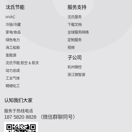
沈氏节能
服务支持
HVAC
沈氏服务
冷链/冷藏
下载文档
家电/食品
全球服务网络
绿色电力
定制服务
海工船舶
视频
氢能源
子公司
沈氏节能:航空 & 航天
杭州微控
动力总成
浙江微智源
工业气体
精细化工
认知我们大家
服务于热线电话
187 5820 8828 （微信群聊同号）