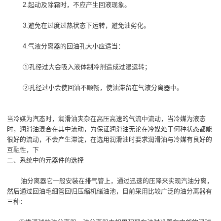
2.起动及除霜时，不应产生回液现象。
3.避免在过度过热状态下运转，避免油劣化。
4.气液分离器的回油孔大小应适当：
①孔径过大会吸入液体制冷剂造成过湿运转；
②孔径过小会使回油不顺畅，使油滞留在气液分离器中。
当冷媒为汽态时，润滑油夹杂在高压高速的气流中流动，当冷媒为液态
时，润滑油混合在其中流动，为保证润滑油无论在冷媒处于何种状态都能
很好的流动，不会产生滞淀，在选用润滑油时要求润滑油与冷媒有良好的
互融性，下
二、系统中的元器件的选择
油分离器它一般安装在排气管上，通过迅速的压降来实现汽油分离，
然后通过回油毛细管回归压缩机储油池，目前采用比较广泛的油分离器有
三种：