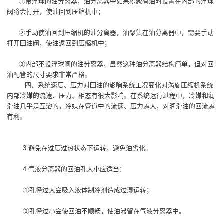
①带浮球的油分离器，油分离器中如果积聚有油时设置在内部的浮球
阀将会打开，使油回到压缩机中；
②手动使油回到压缩机的油分离器，油聚集在油分离器中，需要手动
打开回油阀，使油返回到压缩机中；
③内部不设浮球阀的油分离器，虽然这种油分离器结构简单，但对回
油配管的尺寸要求非常严格。
四、系统速度、压力对回油的影响系统工况变化对涡旋压缩机系统
内部冷媒的流速、压力、相态有很大影响。在系统运行过程中，冷媒和润
滑油几乎是互溶的，冷媒在管道中的流速、压力越大，对润滑油的回流越
有利。
3.避免在过度过热状态下运转，避免油劣化。
4.气液分离器的回油孔大小应适当：
①孔径过大会吸入液体制冷剂造成过湿运转；
②孔径过小会使回油不顺畅，使油滞留在气液分离器中。