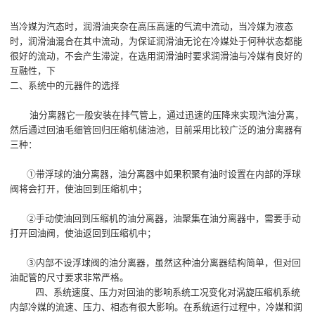
当冷媒为汽态时，润滑油夹杂在高压高速的气流中流动，当冷媒为液态
时，润滑油混合在其中流动，为保证润滑油无论在冷媒处于何种状态都能
很好的流动，不会产生滞淀，在选用润滑油时要求润滑油与冷媒有良好的
互融性，下
二、系统中的元器件的选择
油分离器它一般安装在排气管上，通过迅速的压降来实现汽油分离，
然后通过回油毛细管回归压缩机储油池，目前采用比较广泛的油分离器有
三种：
①带浮球的油分离器，油分离器中如果积聚有油时设置在内部的浮球
阀将会打开，使油回到压缩机中；
②手动使油回到压缩机的油分离器，油聚集在油分离器中，需要手动
打开回油阀，使油返回到压缩机中；
③内部不设浮球阀的油分离器，虽然这种油分离器结构简单，但对回
油配管的尺寸要求非常严格。
四、系统速度、压力对回油的影响系统工况变化对涡旋压缩机系统
内部冷媒的流速、压力、相态有很大影响。在系统运行过程中，冷媒和润