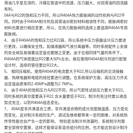
滑油几乎是互溶的，冷媒在管道中的流速、压力越大，对润滑油的回流越
有利。
04A与R22的饱和压力不同，所以R404A热力膨胀阀的动作机构与R22不
同。同时由于R404A制冷剂及润滑油对密封材料相溶性不同，膨胀阀密封
材料也要进行相应变更，所以，在热力膨胀阀的选择上要选用R404A专用
膨胀阀。
4、 由于R404A的饱和压力比R22高，所以系统中压力容器设计压力要进
行更改，以确保安全性。如储液器和气液分离器等。同时系统配件上安装
的安全阀及易熔塞设定值也要随之变更。由于在相同排气量的条件下，
R404A的气体密度比R22要大50%左右，故在使用R404A制冷剂进行配管
设计时，选择的管径要比R22大。
5、 相同压缩机，使用R404A的电流要大于R22,所以压缩机的交流接触
器、热继电器和电缆的线径要进行调整。在系统保护方面，高压压力开关
设定值由原来的2.45MPa调整为2.7MPa。
6、 由于404A的饱和压力与R22不同，所以气密性试验压力要大于R22。
同时系统的真空度要高于R22,含水量要低于R22。制冷剂充注时要以液态
型式充注，以防R404A组态变化。
7、 404A是非共沸混合工质，非共沸混合物的成分浓度随温度、压力变化
而变化，这对制冷系统的生产、调试及维修都带来一定的困难，对系统热
传导性能也会产生一定的影响， 特别是当制冷剂泄漏时，系统制冷剂需
要全部排空置换，这样才能保证各混合组分的比例，也才能达到设计制冷