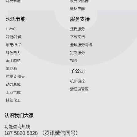
沈氏节能
板壳换热器
微反应器
沈氏节能
服务支持
HVAC
沈氏服务
冷链/冷藏
下载文档
家电/食品
全球服务网络
绿色电力
定制服务
海工船舶
视频
氢能源
子公司
航空 & 航天
杭州微控
动力总成
浙江微智源
工业气体
精细化工
认识我们大家
功能咨询热线
187 5820 8828 （腾讯微信同号）