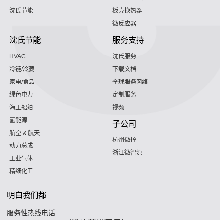
沈氏节能
板壳换热器
微反应器
沈氏节能
服务支持
HVAC
沈氏服务
冷链/冷藏
下载文档
家电/食品
全球服务网络
绿色电力
定制服务
海工船舶
视频
氢能源
子公司
航空 & 航天
杭州微控
动力总成
浙江微智源
工业气体
精细化工
明白我们都
服务性热线电话