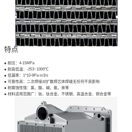
特点
● 耐压：4-15MPa
● 耐高低温：-253~1000℃
● 低漏率：1*10-9Pa·m3/s
● 可靠性高：二次焊接对扩散焊芯体焊缝无任何不良影响
● 耐腐蚀性强：氯、酸、碱、氨、汞等
● 材料适用范围广：钛、钛合金、不锈钢、高温合金、铜合金等