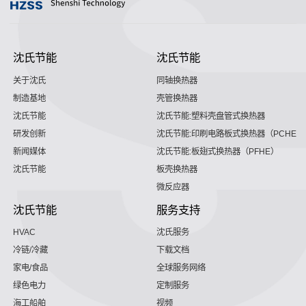
沈氏节能
沈氏节能
关于沈氏
同轴换热器
制造基地
壳管换热器
沈氏节能
沈氏节能:塑料壳盘管式换热器
研发创新
沈氏节能:印刷电路板式换热器（PCHE）
新闻媒体
沈氏节能:板翅式换热器（PFHE）
沈氏节能
板壳换热器
微反应器
沈氏节能
服务支持
HVAC
沈氏服务
冷链/冷藏
下载文档
家电/食品
全球服务网络
绿色电力
定制服务
海工船舶
视频