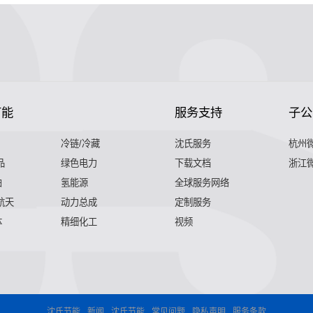
节能
服务支持
子公
冷链/冷藏
沈氏服务
杭州
品
绿色电力
下载文档
浙江
舶
氢能源
全球服务网络
 航天
动力总成
定制服务
体
精细化工
视频
沈氏节能
新闻
沈氏节能
常见问题
隐私声明
服务条款