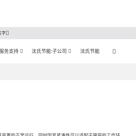
名字
服务支持
沈氏节能:子公司
沈氏节能
证装置的正常运行，同时因其紧凑性可以适配于狭窄的工作环