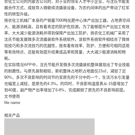
农化工公司的内蒙古公司的，对于业的领军人才中小企业，与沈氏节能发
展合作方式，成就导入微联续流撬装设备，为农约间体的出产带动了红军
性的转型升级。
扬农化工机械厂本身的产销量7000吨化肥中心体产出加工器，占地表空间
大、能源消耗高，且有着肯定的防护危险源。为了能够提升产出加工有效
率、大大减少能源消耗并得到保障产出加工防护，扬农化工机械厂采用了
沈氏节能发展微多次流撬装软件系统软件。该软件系统软件相结合了微体
现技巧和多次流技巧的优越性，既有着有效率、防护、方便和可相同适用
等有效特点，还能有效提升结果成品率和質量，大大减少能源消耗和物
耗。
在实际情况APP中，沈氏节能开发微多次流撬装机整体展现出了专业技能
的耐磨性。与原先装制相较，新机整体占地积占地面仅23㎡，减轻了近
90%，多次不良影响的时间节约至原先的千分中的一个，生活污水引发量
也幅宽上减轻，是原先的4.3%。的同时，不良影响温度表从-15度增加了
到40度，副产物产出率增加了6-8%，完成颠倒了原先的不良影响前提。
文书使用
file name
相关产品