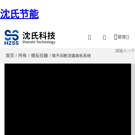
沈氏节能
常常
首页
所有
微反应器
/
/
/ 微不间断流撬装机系统