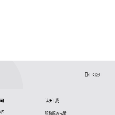
中文版
司
认知.我
微控
服務服务电话