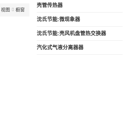
壳管传热器
视图
橱窗
沈氏节能:微现象器
沈氏节能:壳风机盘管热交换器
汽化式气液分离器器