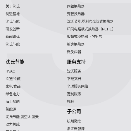
关于沈氏
同轴换热器
制造基地
壳管换热器
沈氏节能
沈氏节能:塑料壳盘管式换热器
研发创新
印刷电路板式换热器（PCHE）
新闻媒体
板翅式换热器（PFHE）
沈氏节能
板壳换热器
微反应器
沈氏节能
服务支持
HVAC
沈氏服务
冷链/冷藏
下载文档
家电/食品
全球服务网络
绿色电力
定制服务
海工船舶
视频
氢能源
子公司
沈氏节能:航空 & 航天
杭州微控
动力总成
浙江微智源