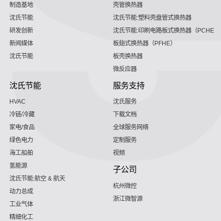
制造基地
壳管换热器
沈氏节能
沈氏节能:塑料壳盘管式换热器
研发创新
沈氏节能:印刷电路板式换热器（PCHE）
新闻媒体
板翅式换热器（PFHE）
沈氏节能
板壳换热器
微反应器
沈氏节能
服务支持
HVAC
沈氏服务
冷链/冷藏
下载文档
家电/食品
全球服务网络
绿色电力
定制服务
海工船舶
视频
氢能源
子公司
沈氏节能:航空 & 航天
杭州微控
动力总成
浙江微智源
工业气体
精细化工