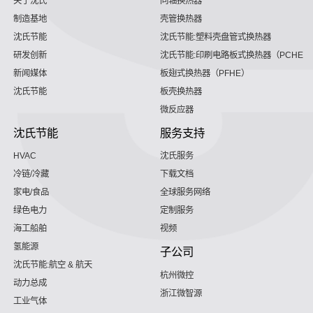
关于沈氏
同轴换热器
制造基地
壳管换热器
沈氏节能
沈氏节能:塑料壳盘管式换热器
研发创新
沈氏节能:印刷电路板式换热器（PCHE）
新闻媒体
板翅式换热器（PFHE）
沈氏节能
板壳换热器
微反应器
沈氏节能
服务支持
HVAC
沈氏服务
冷链/冷藏
下载文档
家电/食品
全球服务网络
绿色电力
定制服务
海工船舶
视频
氢能源
子公司
沈氏节能:航空 & 航天
杭州微控
动力总成
浙江微智源
工业气体