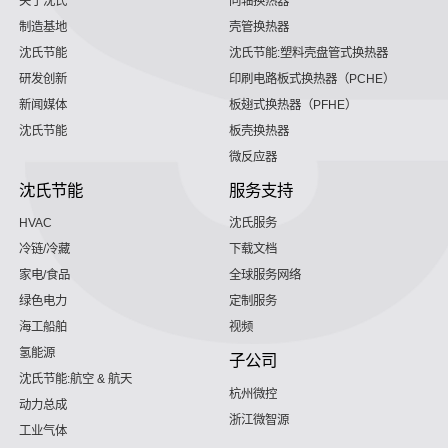
关于沈氏
同轴换热器
制造基地
壳管换热器
沈氏节能
沈氏节能:塑料壳盘管式换热器
研发创新
印刷电路板式换热器（PCHE）
新闻媒体
板翅式换热器（PFHE）
沈氏节能
板壳换热器
微反应器
沈氏节能
服务支持
HVAC
沈氏服务
冷链/冷藏
下载文档
家电/食品
全球服务网络
绿色电力
定制服务
海工船舶
视频
氢能源
子公司
沈氏节能:航空 & 航天
杭州微控
动力总成
浙江微智源
工业气体