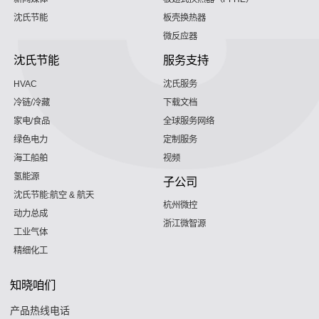
沈氏节能
板壳换热器
微反应器
沈氏节能
服务支持
HVAC
沈氏服务
冷链/冷藏
下载文档
家电/食品
全球服务网络
绿色电力
定制服务
海工船舶
视频
氢能源
子公司
沈氏节能:航空 & 航天
杭州微控
动力总成
浙江微智源
工业气体
精细化工
知晓咱们
产品热线电话