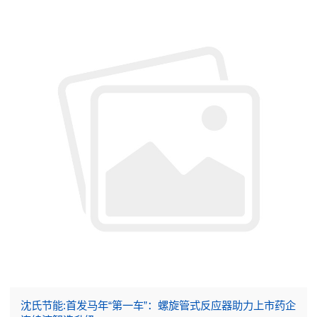
沈氏节能:首发马年“第一车”：螺旋管式反应器助力上市药企