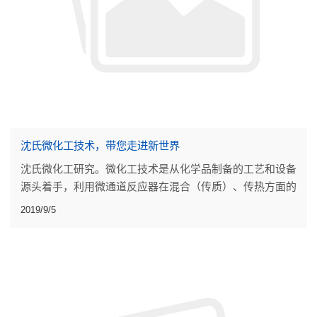
沈氏微化工技术，带您走进新世界
沈氏微化工研究。微化工技术是从化学品制备的工艺和设备
源头着手，利用微通道反应器在混合（传质）、传热方面的
强大提升，以及反应持液量小（本质安全），无放大效应的
2019/9/5
优势，把连续稳态和集成自控融入到化学合成工艺的优化，
设计、和大生产过程中。连续流工艺是提升危化品生产本质
安全、实现产业转型升级的重要技术手段。