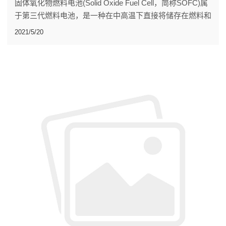
固体氧化物燃料电池(Solid Oxide Fuel Cell，简称SOFC)属
于第三代燃料电池，是一种在中高温下直接将储存在燃料和
氧化剂中的化学能高效、环境友好地转化成电能的全固态化
2021/5/20
学发电装置。被普遍认为是在未来会与质子交换膜燃料电池
(PEMFC)一样得到广泛普及应用的一种燃料电池。