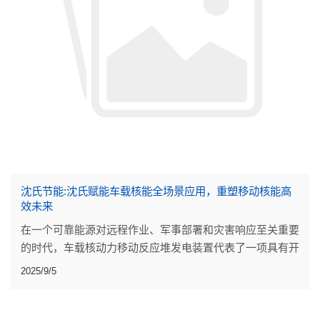
沈氏节能:沈氏赋能车载核能全场景应用，重塑移动核能高
效未来
在一个可靠能源对远程作业、军事部署和灾害响应至关重要
的时代，车载核动力移动反应堆发电装置代表了一项具有开
创性的进步。沈氏节能将先进的核技术与超临界二氧化碳
2025/9/5
（SCO2）回热器相结合，在具有挑战性的环境中提供高
效、高输出的电力。