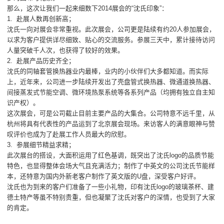
那么，这次让我们一起来细数下2014展会的“沈氏印象”：
1. 赴展人数再创新高；
沈氏一向对展会非常重视。此次展会，公司更是陆续有约20人参加展会，
以求为客户提供详尽细致、贴心的交流服务。参展三天中，累计接待访问
人量突破千人次，也获得了较好的效果。
2. 赴展产品历史齐全；
沈氏的同轴套管换热器业内最棒，业内的小伙伴们大多都知道。而实际
上，近年来，公司进一步陆续开发出了壳盘管式换热器、微通道换热器、
间接蒸发式节能空调、微环境热泵系统等各系列产品（均拥有独立自主知
识产权）。
这次展会，可是公司截止目前主要产品的大集合。公司特意不远千里，从
杭州将具有代表性的产品运到了北京展会现场。来访客人的满意眼神与赞
叹评价也成为了赴展工作人员最大的欣慰。
3. 参展细节精益求精；
此次展台的搭设，大面积运用了红色基调，既突出了沈氏logo的品质节能
特色，也显得整体会场大气且充满活力；制作了中英文的公司沈氏节能样
本，还特意为国内外新老客户制作了英文版的U盘，深受客户好评。
沈氏也为到来的客户们准备了一些小礼物，印有沈氏logo的玻璃茶杯、建
德土特产等虽不特别贵重，但也凝聚了沈氏对客户的深情，也受到了大家
的肯定。