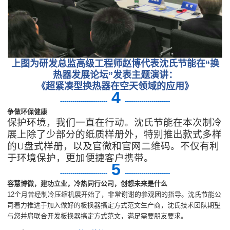
上图为研发总监高级工程师赵博代表沈氏节能在“换
热器发展论坛”发表主题演讲：
《超紧凑型换热器在空天领域的应用》
4
-
----------------------
----------------------
争做环保健康
保护环境，我们一直在行动。沈氏节能在本次制冷
展上除了少部分的纸质样册外，特别推出款式多样
的U盘式样册，以及官微和官网二维码。不仅有利
于环境保护，更加便捷客户携带。
5
-
----------------------
----------------------
容慧博微，建功立业，冷热同行公司，创想未来是什么
12个月曾经制冷压缩机展开始了，非常谢谢的参观团的指导。沈氏节能公
司着力推进于加入做好的板换器搞定方式范文生产商，沈氏技术团队期望
与您并肩联合开发板换器搞定方式范文，满足需要朋友要求。