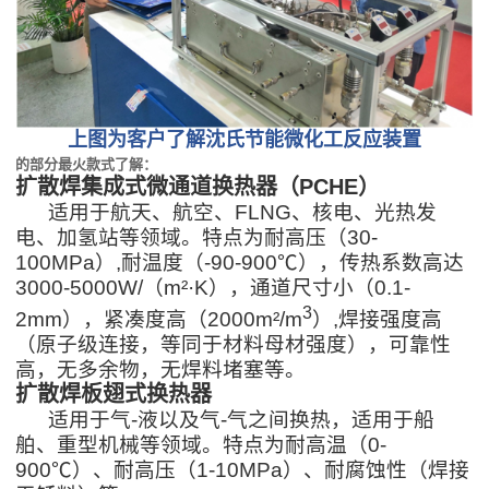
上图为客户了解沈氏节能微化工反应装置
的部分最火款式了解：
扩散焊集成式微通道换热器（PCHE）
适用于航天、航空、FLNG、核电、光热发
电、加氢站等领域。特点为耐高压（30-
100MPa）,耐温度（-90-900℃），传热系数高达
3000-5000W/（m²·K），通道尺寸小（0.1-
3
2mm），紧凑度高（
2000m²/m
）,焊接强度高
（原子级连接，等同于材料母材强度），可靠性
高，无多余物，无焊料堵塞等。
扩散焊板翅式换热器
适用于气-液以及气-气之间换热，适用于船
舶、重型机械等领域。特点为耐高温（0-
900℃）、耐高压（1-10MPa）、耐腐蚀性（焊接