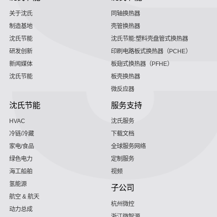
关于沈氏
同轴换热器
制造基地
壳管换热器
沈氏节能
沈氏节能:塑料壳盘管式换热器
研发创新
印刷电路板式换热器（PCHE）
新闻媒体
板翅式换热器（PFHE）
沈氏节能
板壳换热器
微反应器
沈氏节能
服务支持
HVAC
沈氏服务
冷链/冷藏
下载文档
家电/食品
全球服务网络
绿色电力
定制服务
海工船舶
视频
氢能源
子公司
航空 & 航天
杭州微控
动力总成
浙江微智源