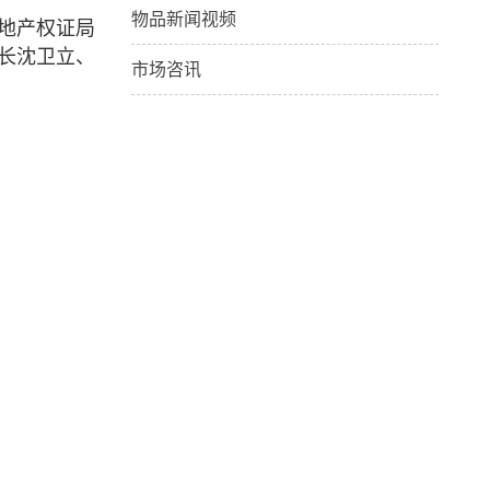
物品新闻视频
地产权证局
长沈卫立、
市场咨讯