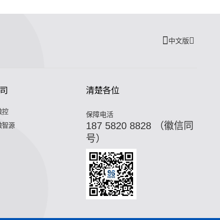
中文版
司
清楚各位
微控
保障电活
187 5820 8828 （徽信同
微智源
号）