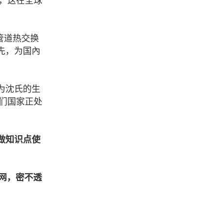
，这在全球
管道热交换
先，为国內
为沈氏的生
们国家正处
做知识点使
网，密不透