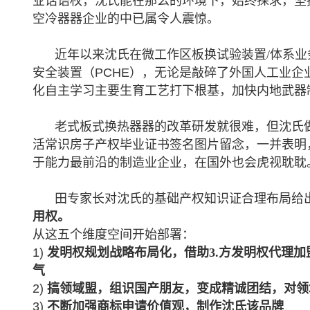
业话语权，沈氏能在那么的环境下，始终探求，坚
空冷器器企业的中已属令人震惊。
近年以来沈氏在
微工作区板换试验装置/体系
业
安全装置（PCHE），无论是敲碎了外国人工业
化自主学习主要生育工艺打下根基，加快内地武器
老式板式换热器器的改革研发就很难，但沈氏
活常识房子产权毕业证书签名图片留念，一并表明
于能力最前沿的制造业企业，在国外也会虎视耽耽
田专家长对沈氏的基础产权知识证合理布局给
用权。
从这五个维度空间开始部署：
1)
发明权规划战略布局化，借助3.方发明权代理
气
2)
搞领域盟，组识国产朋友，变成精诚团结，对领
3)
不断加强商标申请价值观，制作沈氏该品牌