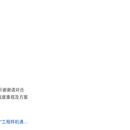
示谢谢语对合
高度重视及方案
中海石油气电集团、中海石油（中国）上海分公司和杭州沈氏联合研制的“海洋油气领域用微通道高效紧凑换热器（PCHE）”工程样机通过鉴定