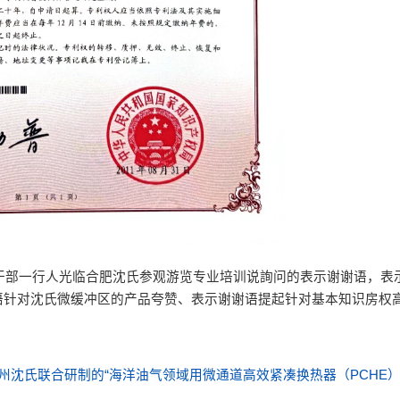
干部一行人光临合肥沈氏参观游览专业培训说詢问的表示谢谢语，表
语针对沈氏微缓冲区的产品夸赞、表示谢谢语提起针对基本知识房权