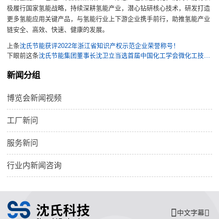
极履行国家氢能战略，持续深耕氢能产业，
潜心钻研核心技术，研发打造
更多
氢能应用关键
产品，
与
氢能
行业上下游企业携手前行，
助推氢能产业
链安全、高效、
快速、健康的发展。
上条
沈氏节能获评2022年浙江省知识产权示范企业荣誉称号！
下眼前这条
沈氏节能集团董事长沈卫立当选首届中国化工学会微化工技术专业委员会委员！公司自主微通道反应器精彩亮相大会
新闻分组
博览会新闻视频
工厂新问
服务新问
行业内新闻咨询
中文字幕