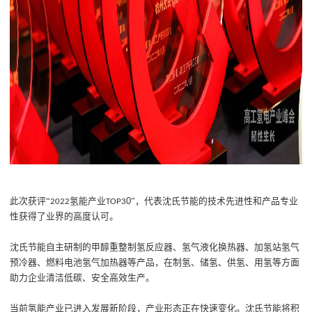
0
此次获评
“
氢能
产业
”，
代表沈氏节能的技术先进性和产品专业
2022
TOP
3
性获得了业界的高度认可。
沈氏节能
自主研制的
甲醇重整制氢反应器
、
氢气液化换热器
、
加氢站氢气
预冷器
、
燃料电池氢气加热器等
产品，
在制氢、储氢、供氢、
用氢等方面
助力企业
清洁低碳、安全高效
生产。
当前
氢能
产业
已
进入发展新阶段，产业形态正在快速变化。
沈氏节能
将积