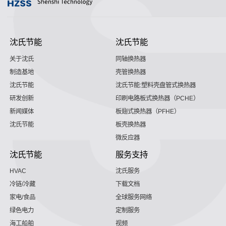
沈氏节能
沈氏节能
关于沈氏
同轴换热器
制造基地
壳管换热器
沈氏节能
沈氏节能:塑料壳盘管式换热器
研发创新
印刷电路板式换热器（PCHE）
新闻媒体
板翅式换热器（PFHE）
沈氏节能
板壳换热器
微反应器
沈氏节能
服务支持
HVAC
沈氏服务
冷链/冷藏
下载文档
家电/食品
全球服务网络
绿色电力
定制服务
海工船舶
视频