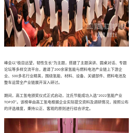
峰会以
极目远望，韧性生长
为主题，搭建了主题演讲、圆桌对话、专题
“
”
论坛等多样交流平台，邀请了
余家氢能与燃料电池产业链上下游企
200
业、
多名行业精英，围绕氢能、材料、设备、关键部件、燃料电池及
500
整车运营全产业链展开深入研讨。
期间
，
高工氢电颁奖仪式正式启动，
沈氏节能成功入选
“
氢能
产业
2022
0
”。
该榜单由
高工氢电根据企业实际提交资料及调研情况，按照公布
TOP
3
的评选维度，秉持公正、客观的原则进行综合评定
。