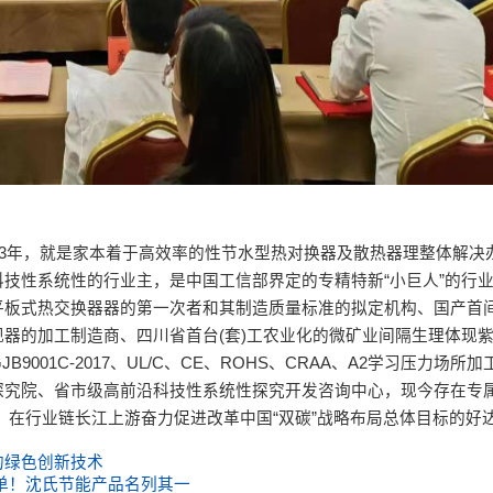
03年，就是家本着于高效率的性节水型热对换器及散热器理整体解决
技性系统性的行业主，是中国工信部界定的专精特新“小巨人”的行
平板式热交换器器的第一次者和其制造质量标准的拟定机构、国产首
器的加工制造商、四川省首台(套)工农业化的微矿业间隔生理体现
5、GJB9001C-2017、UL/C、CE、ROHS、CRAA、A2学习压力场
究院、省市级高前沿科技性系统性探究开发咨询中心，现今存在专属
，在行业链长江上游奋力促进改革中国“双碳”战略布局总体目标的好
的绿色创新技术
单！沈氏节能产品名列其一