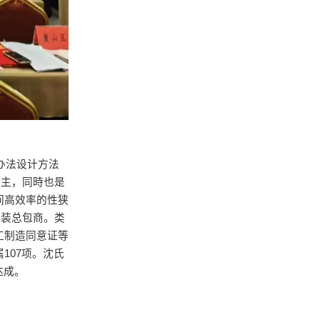
办法设计方法
业主，同時也是
间高效率的性狭
紫装总包商。类
所加工制造同意证等
107项。沈氏
达成。