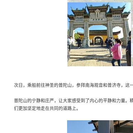
次日
，
乘船
前往神圣的普陀山，参拜南海观音和普济寺
，
这
普陀山的宁静和庄严，让
大家
感受到了内心的平静和力量
。
们
更加坚定地走在共同的道路上。