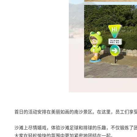
首日的活动安排在美丽如画的南沙景区。在这里，员工们享
沙滩上尽情嬉戏，体验沙滩足球和排球的乐趣，不仅锻炼了
大家在轻松愉快的氛围中更加紧密地团结在一起。