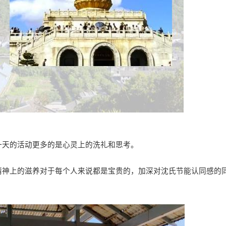
一天的活动更多的是心灵上的洗礼和思考。
精神上的滋养对于每个人来说都是宝贵的
，
加深对沈氏节能认同
感的