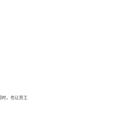
同时
，也让
员工