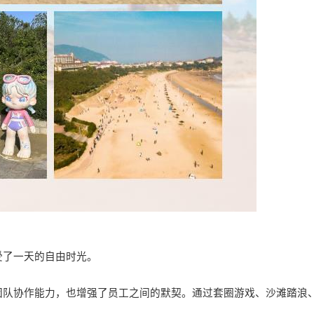
受了一天的自由时光。
团队协作能力，也增强了员工之间的默契。通过套圈游戏、
沙
滩踏浪