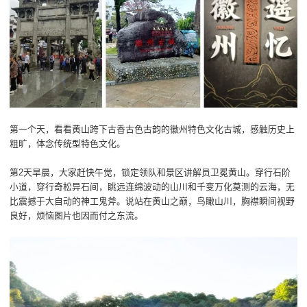
第一个天，看看黄山跨下古香古色古韵的徽州特色文化古城，感触历史上
粗旷，体念传统型特色文化。
第2天旱晨，大家赶快午觉，锁定领队和景区讲解员卫冕黄山。穿行石阶
小道，穿行奇松异石间，眺远连绵波动的山川和千变万化莫测的云海，无
比震撼于大自动的神工鬼斧。说站在黄山之巅，鸟瞰山川，胸襟瞬间视野
良好，烦恼图片也因而付之东流。