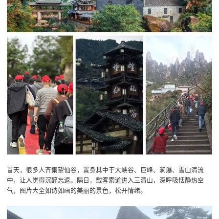
首天，很多人齐集望仙谷，置身其中于大峡谷、巨峰、涧瀑、雪山清流
中，让人觉得沉醉忘返。隔日，载客索道进入三清山，深呼吸恬静热空
气，图片大全如诗如画的美丽的景色，松开情绪。