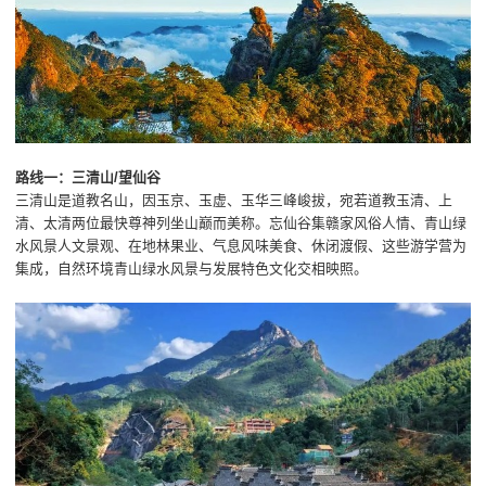
路线一：三清山/望仙谷
三清山是道教名山，因玉京、玉虚、玉华三峰峻拔，宛若道教玉清、上
清、太清两位最快尊神列坐山巅而美称。忘仙谷集赣家风俗人情、青山绿
水风景人文景观、在地林果业、气息风味美食、休闭渡假、这些游学营为
集成，自然环境青山绿水风景与发展特色文化交相映照。