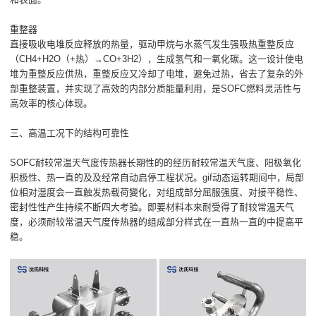
重整器
直接吸收电堆反应释放的热量，驱动甲烷与水蒸气发生强吸热重整反应
（CH4+H2O（+热）→CO+3H2），生成氢气和一氧化碳。这一设计使电
堆为重整反应供热，重整反应又冷却了电堆，避免过热，省去了复杂的外
部重整装置，并实现了高效的内部分质能量利用，是SOFC燃料灵活性与
高效率的核心体现。
三、高温工况下的结构可靠性
SOFC耐较常温天气度传热器长期性的的经历耐较常温天气度、阳极氧化
积极性、热一直的及及经常自动启停工程状况。gif动态运转期间中，局部
位相对湿度会一直触发热载荷變化，对组成部分屈服强度、对接平稳性、
密封性性产生持续不断四大考验。即要材料本来耐受得了耐较常温天气
度，必须耐较常温天气度传热器的组成部分样式在一直热一直的中提高平
稳。