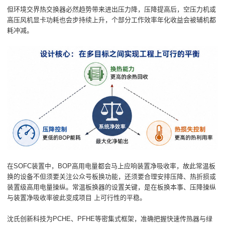
但环境交界热交换器必然趋势带来进出压力降，压降提高后，空压力机或
高压风机显卡功耗也会步持续上升，个部分工作效率年化收益会被辅机都
耗冲减。
在SOFC装置中，BOP高用电量都会马上应响装置净吸收率，故此常温板
换的设备不但须要关注公众号板换功能，还须要合理安排压降、热折损或
装置级高用电量操纵。常温板换器的设置关键，是在板换本事、压降操纵
与装置净吸收率彼此变成项目 上可行性的平稳。
沈氏创新科技为PCHE、PFHE等密集式框架，准确把握快速传热器与绿