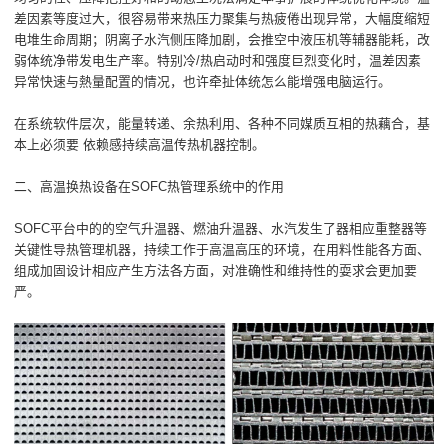
差因素等度过大，很容易带来热压力聚集与热疲倦出现异常，大幅度缩短
电堆生命周期；阴离子水汽侧压降加剧，会推空中液压机等辅器能耗，改
弱体统净带发电生产率。特别冷/热启动时和强度巨烈变化时，温差因素
异常快速与熱量配置的情况，也许牵扯体统怎么能增强电脑运行。
在系统软件层次，能量转递、余热利用、各种不同媒质互相的热藕合，基
本上必须要 依赖感持续高温传热机器控制。
二、高温换热设备在SOFC热管理系统中的作用
SOFC平台中的的空气升温器、燃油升温器、水汽发生了器相应重整器等
关键性导热管理机器，持续工作于高温高压的环境，在用料性能各方面、
组成加固设计相应产生方法各方面，对准确性和维持性的耍求会更加要
严。