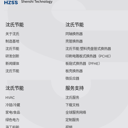
沈氏节能
沈氏节能
关于沈氏
同轴换热器
制造基地
壳管换热器
沈氏节能
沈氏节能:塑料壳盘管式换热器
研发创新
印刷电路板式换热器（PCHE）
新闻媒体
板翅式换热器（PFHE）
沈氏节能
板壳换热器
微反应器
沈氏节能
服务支持
HVAC
沈氏服务
冷链/冷藏
下载文档
家电/食品
全球服务网络
绿色电力
定制服务
海工船舶
视频