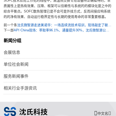
SOFC技术应用工作化的线程中，高溫热交换专用设备所正确看待的，本
质属性上是热有效果、压降、框架可以信赖性与系统的的模块化度之中的
綜合平衡点。SOFC散热管理已是不会可是外挂方式，反而间接应响系统
的的净有效果、自动运行稳界定性与长期的使用寿命的非常重要根基。
前一个条
沈氏微智源走进美诺华：一场连续流技术培训，现场敲定了联合研发项目
下一部
API China现场：萃取率96.1%、通量提升30%，沈氏微智源公开新一代专利微反应器性能实测及多项交钥匙项目运行数据
新闻分组
会展信息
单位社会新闻
服务新闻事件
相关行业手游资讯
中文名