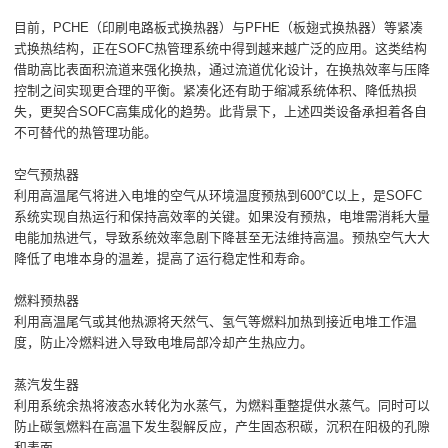
目前，PCHE（印刷电路板式换热器）与PFHE（板翅式换热器）等紧凑
式换热结构，正在SOFC热管理系统中得到越来越广泛的应用。这类结构
借助高比表面积流道来强化换热，通过流道优化设计，在换热效率与压降
控制之间实现更合理的平衡。紧凑化还有助于缩减系统体积、降低热损
失，更契合SOFC高集成化的趋势。此背景下，上述四类设备承担着各自
不可替代的热管理功能。
空气预热器
利用高温尾气将进入电堆的空气从环境温度预热到600℃以上，是SOFC
系统实现自热运行和保持高效率的关键。如果没有预热，电堆需消耗大量
电能加热进气，导致系统效率急剧下降甚至无法维持高温。预热空气大大
降低了电堆本身的温差，提高了运行稳定性和寿命。
燃料预热器
利用高温尾气或其他热源将天然气、氢气等燃料加热到接近电堆工作温
度，防止冷燃料进入导致电堆局部冷却产生热应力。
蒸汽发生器
利用系统余热将液态水转化为水蒸气，为燃料重整提供水蒸气。同时可以
防止碳氢燃料在高温下发生裂解反应，产生固态积碳，沉积在阳极的孔隙
和表面。