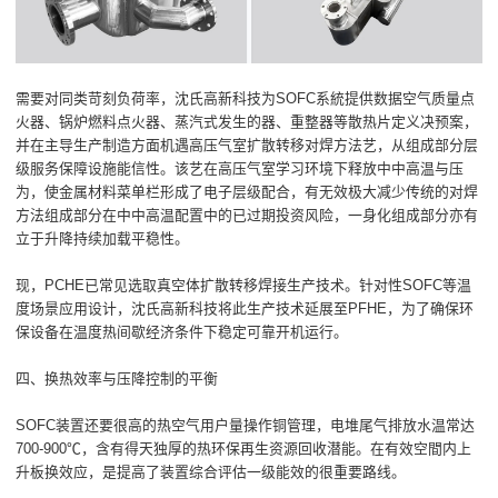
需要对同类苛刻负荷率，沈氏高新科技为SOFC系統提供数据空气质量点
火器、锅炉燃料点火器、蒸汽式发生的器、重整器等散热片定义决预案，
并在主导生产制造方面机遇高压气室扩散转移对焊方法艺，从组成部分层
级服务保障设施能信性。该艺在高压气室学习环境下释放中中高温与压
为，使金属材料菜单栏形成了电子层级配合，有无效极大减少传统的对焊
方法组成部分在中中高温配置中的已过期投资风险，一身化组成部分亦有
立于升降持续加载平稳性。
现，PCHE已常见选取真空体扩散转移焊接生产技术。针对性SOFC等温
度场景应用设计，沈氏高新科技将此生产技术延展至PFHE，为了确保环
保设备在温度热间歇经济条件下稳定可靠开机运行。
四、换热效率与压降控制的平衡
SOFC装置还要很高的热空气用户量操作铜管理，电堆尾气排放水温常达
700-900℃，含有得天独厚的热环保再生资源回收潜能。在有效空間内上
升板换效应，是提高了装置综合评估一级能效的很重要路线。