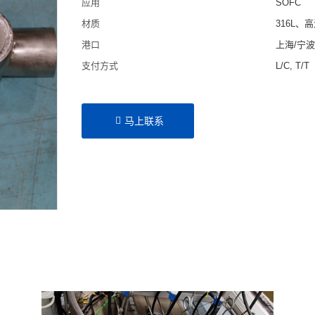
应用
SOFC
材质
316L、
港口
上海/宁
支付方式
L/C, T/T
马上联系