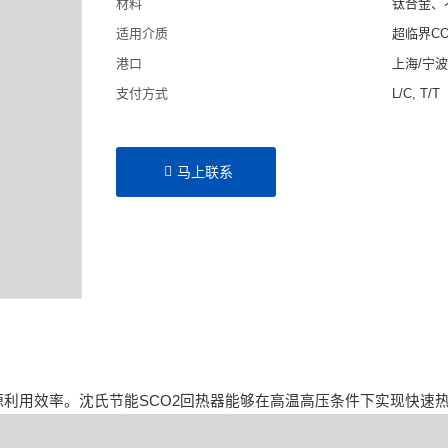
材料
钛合金、
适用介质
超临界C
港口
上海/宁
支付方式
L/C, T/T
马上联系
利用效率。沈氏节能SCO2回热器能够在高温高压条件下实现快速