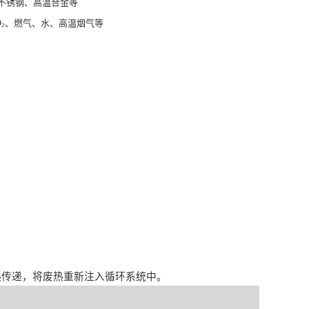
不锈钢、高温合金等
O₂、燃气、水、高温烟气等
波
热传递，将废热重新注入循环系统中。