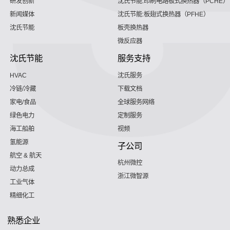
研发创新
沈氏节能:印刷电路板式换热器（PCHE）
新闻媒体
沈氏节能:板翅式换热器（PFHE）
沈氏节能
板壳换热器
微反应器
沈氏节能
服务支持
HVAC
沈氏服务
冷链/冷藏
下载文档
家电/食品
全球服务网络
绿色电力
定制服务
海工船舶
视频
氢能源
子公司
航空 & 航天
杭州微控
动力总成
浙江微智源
工业气体
精细化工
熟悉企业