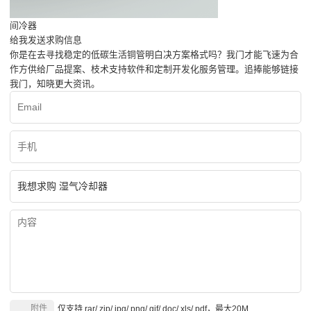
间冷器
给我发送求购信息
你是在去寻找稳定的低碳生活铜管明白决方案格式吗？我门才能飞速为合
作方供给厂品提案、枝术支持软件和定制开发化服务管理。追捧能够链接
我门，知晓更大资讯。
附件
仅支持.rar/.zip/.jpg/.png/.gif/.doc/.xls/.pdf，最大20M