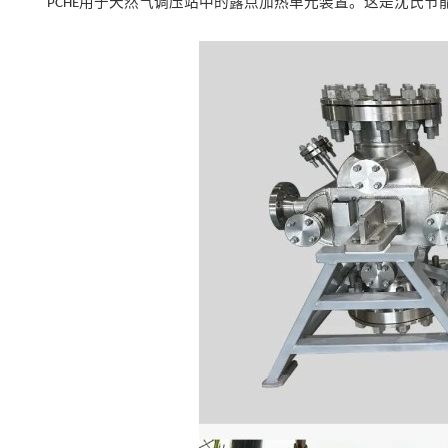
用于
天然气
调压站中的露点加热单元装置。
这
是
沈氏节
PCHE