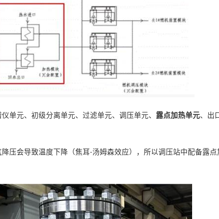
谱仪单元、初级分离单元、
过滤
单元、
调压
单元、
露点加热单元
、
出
气降压会导致温度下降（焦耳
汤姆森效应），所以调压站中配备露点
-