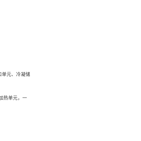
口单元
、冷凝储
加热单元，一