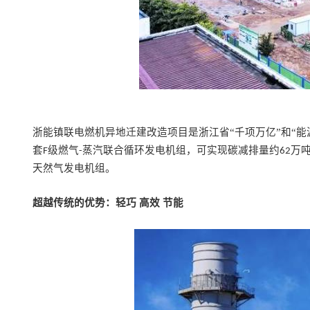
浙能镇联电燃机异地迁建改造项目是浙江省
“千项万亿”和“
套
级燃气
蒸汽联合循环发电机组，可实现碳减排量约
万
F
-
62
天然气发电机组。
超越传统的优势
：轻巧
高效
节能