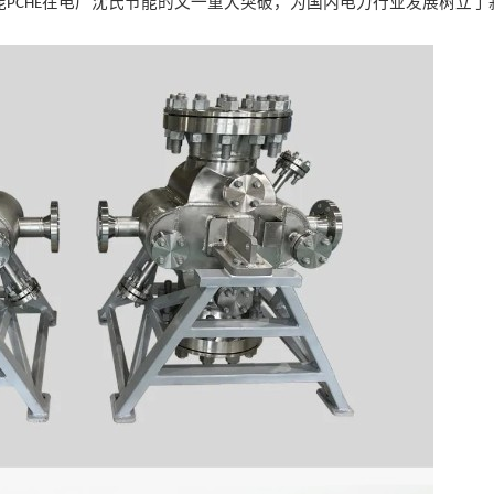
能
在
电厂
沈氏节能的又一重大突破，为国内
电力
行业发展树立
了
PCHE